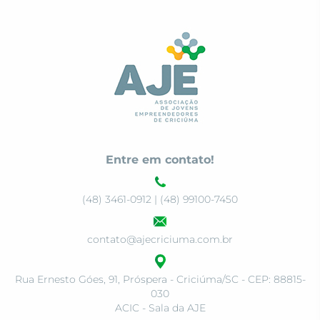
Entre em contato!
(48) 3461-0912 | (48) 99100-7450
contato@ajecriciuma.com.br
Rua Ernesto Góes, 91, Próspera - Criciúma/SC - CEP: 88815-
030
ACIC - Sala da AJE