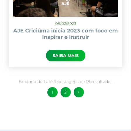
09/02/2023
AJE Criciúma inicia 2023 com foco em
Inspirar e Instruir
SAIBA MAIS
Exibindo de
1
até
9
postagens de
18
resultados
1
2
>